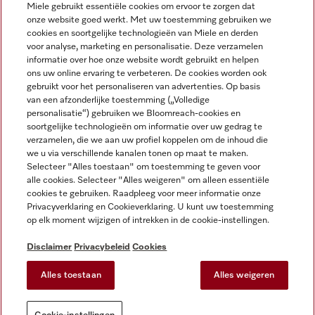
Miele gebruikt essentiële cookies om ervoor te zorgen dat
onze website goed werkt. Met uw toestemming gebruiken we
cookies en soortgelijke technologieën van Miele en derden
voor analyse, marketing en personalisatie. Deze verzamelen
Miele op Instagram
Miele op Facebook
Miele op Youtube
informatie over hoe onze website wordt gebruikt en helpen
ons uw online ervaring te verbeteren. De cookies worden ook
gebruikt voor het personaliseren van advertenties. Op basis
van een afzonderlijke toestemming („Volledige
personalisatie“) gebruiken we Bloomreach-cookies en
soortgelijke technologieën om informatie over uw gedrag te
verzamelen, die we aan uw profiel koppelen om de inhoud die
Disclaimer
we u via verschillende kanalen tonen op maat te maken.
Selecteer "Alles toestaan" om toestemming te geven voor
Algemene voorwaarden en informatie
alle cookies. Selecteer "Alles weigeren" om alleen essentiële
Privacybeleid
cookies te gebruiken. Raadpleeg voor meer informatie onze
Gebruiksvoorwaarden
Privacyverklaring en Cookieverklaring. U kunt uw toestemming
op elk moment wijzigen of intrekken in de cookie-instellingen.
Toegankelijkheidsverklaring
Digital Services Act
Disclaimer
Privacybeleid
Cookies
Herroepingsformulier
Alles toestaan
Alles weigeren
Cookie-instellingen