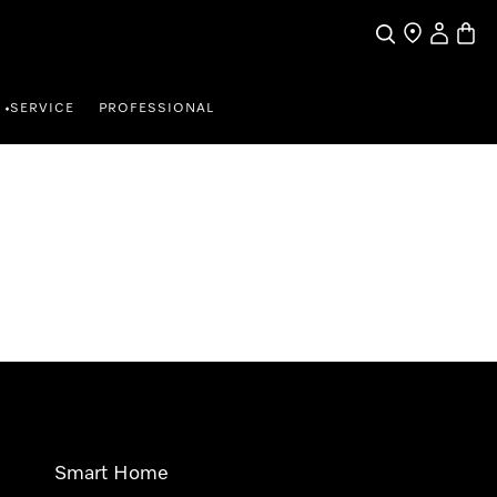
Wat zoek je?
Dealer zoeke
Mijn Acco
Winke
SERVICE
PROFESSIONAL
•
Smart Home