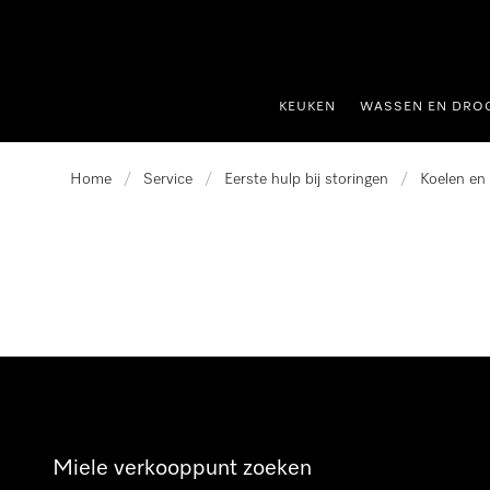
ct naar inhoud
KEUKEN
WASSEN EN DRO
Home
/
Service
/
Eerste hulp bij storingen
/
Koelen en 
Miele verkooppunt zoeken