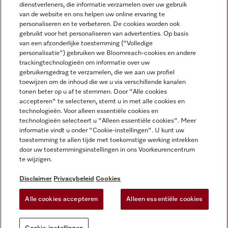
dienstverleners, die informatie verzamelen over uw gebruik
van de website en ons helpen uw online ervaring te
personaliseren en te verbeteren. De cookies worden ook
gebruikt voor het personaliseren van advertenties. Op basis
Miele op Instagram
Miele op Facebook
Miele op Youtube
van een afzonderlijke toestemming ("Volledige
personalisatie") gebruiken we Bloomreach-cookies en andere
trackingtechnologieën om informatie over uw
gebruikersgedrag te verzamelen, die we aan uw profiel
toewijzen om de inhoud die we u via verschillende kanalen
tonen beter op u af te stemmen. Door "Alle cookies
accepteren" te selecteren, stemt u in met alle cookies en
Disclaimer
technologieën. Voor alleen essentiële cookies en
technologieën selecteert u "Alleen essentiële cookies". Meer
Algemene voorwaarden en informatie
informatie vindt u onder "Cookie-instellingen". U kunt uw
Privacybeleid
toestemming te allen tijde met toekomstige werking intrekken
Gebruiksvoorwaarden
door uw toestemmingsinstellingen in ons Voorkeurencentrum
te wijzigen.
Toegankelijkheidsverklaring
Digital Services Act
Disclaimer
Privacybeleid
Cookies
Herroepingsformulier
Alle cookies accepteren
Alleen essentiële cookies
Cookie-instellingen