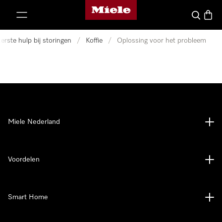
Homepage van Miele
ct naar inhoud
Wat zoek 
Winke
erste hulp bij storingen
/
Koffie
/
Oplossing voor het probleem
Miele Nederland
Voordelen
Smart Home