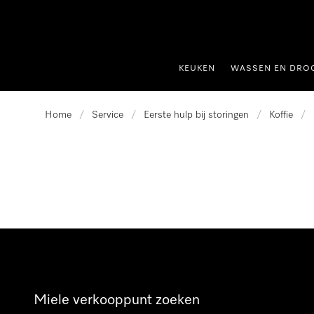
ct naar inhoud
KEUKEN
WASSEN EN DRO
Home
/
Service
/
Eerste hulp bij storingen
/
Koffie
/
Miele verkooppunt zoeken