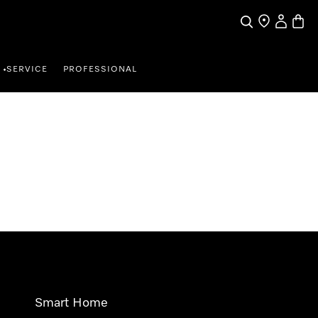
Wat zoek je?
Dealer zoeke
Mijn Acco
Winke
SERVICE
PROFESSIONAL
•
Smart Home