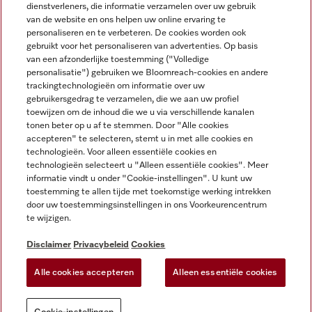
dienstverleners, die informatie verzamelen over uw gebruik
van de website en ons helpen uw online ervaring te
personaliseren en te verbeteren. De cookies worden ook
gebruikt voor het personaliseren van advertenties. Op basis
Miele op Instagram
Miele op Facebook
Miele op Youtube
van een afzonderlijke toestemming ("Volledige
personalisatie") gebruiken we Bloomreach-cookies en andere
trackingtechnologieën om informatie over uw
gebruikersgedrag te verzamelen, die we aan uw profiel
toewijzen om de inhoud die we u via verschillende kanalen
tonen beter op u af te stemmen. Door "Alle cookies
accepteren" te selecteren, stemt u in met alle cookies en
Disclaimer
technologieën. Voor alleen essentiële cookies en
technologieën selecteert u "Alleen essentiële cookies". Meer
Algemene voorwaarden en informatie
informatie vindt u onder "Cookie-instellingen". U kunt uw
Privacybeleid
toestemming te allen tijde met toekomstige werking intrekken
Gebruiksvoorwaarden
door uw toestemmingsinstellingen in ons Voorkeurencentrum
te wijzigen.
Toegankelijkheidsverklaring
Digital Services Act
Disclaimer
Privacybeleid
Cookies
Herroepingsformulier
Alle cookies accepteren
Alleen essentiële cookies
Cookie-instellingen