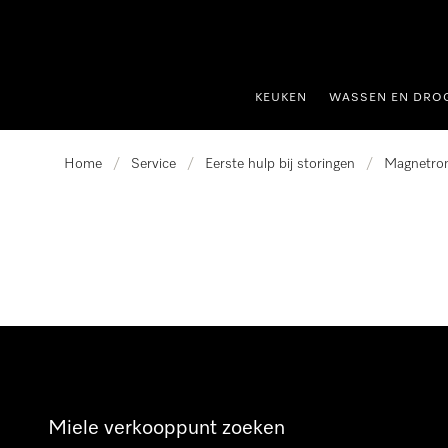
ct naar inhoud
KEUKEN
WASSEN EN DRO
Home
/
Service
/
Eerste hulp bij storingen
/
Magnetro
Miele verkooppunt zoeken