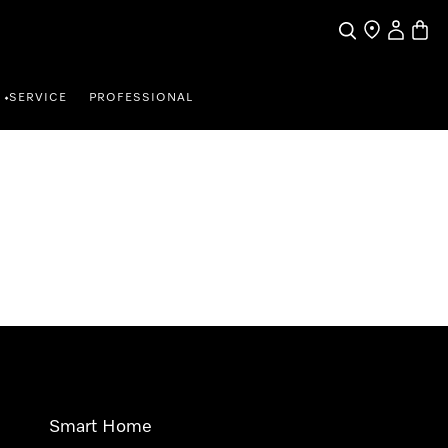
Wat zoek je?
Dealer zoeke
Mijn Acco
Winke
SERVICE
PROFESSIONAL
•
Smart Home