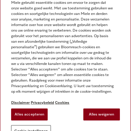
Miele gebruikt essentiële cookies om ervoor te zorgen dat
onze website goed werkt. Met uw toestemming gebruiken we
cookies en soortgelijke technologieën van Miele en derden
voor analyse, marketing en personalisatie. Deze verzamelen
Miele op Instagram
Miele op Facebook
Miele op Youtube
informatie over hoe onze website wordt gebruikt en helpen
ons uw online ervaring te verbeteren. De cookies worden ook
gebruikt voor het personaliseren van advertenties. Op basis
van een afzonderlijke toestemming („Volledige
personalisatie”) gebruiken we Bloomreach-cookies en
soortgelijke technologieën om informatie over uw gedrag te
verzamelen, die we aan uw profiel koppelen om de inhoud die
Disclaimer
we u via verschillende kanalen tonen op maat te maken.
Selecteer "Alles accepteren" om alle cookies toe te staan.
Algemene voorwaarden en informatie
Selecteer "Alles weigeren" om alleen essentiële cookies te
Privacybeleid
gebruiken. Raadpleeg voor meer informatie onze
Gebruiksvoorwaarden
Privacyverklaring en Cookieverklaring. U kunt uw toestemming
op elk moment wijzigen of intrekken in de cookie-instellingen.
Toegankelijkheidsverklaring
Digital Services Act
Disclaimer
Privacybeleid
Cookies
Herroepingsformulier
Alles accepteren
Alles weigeren
Cookie-instellingen