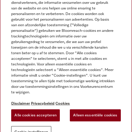
dienstverleners, die informatie verzamelen over uw gebruik
van de website en ons helpen uw online ervaring te
personaliseren en te verbeteren. De cookies worden ook
gebruikt voor het personaliseren van advertenties. Op basis
Miele op Instagram
Miele op Facebook
Miele op Youtube
van een afzonderlijke toestemming ("Volledige
personalisatie") gebruiken we Bloomreach-cookies en andere
trackingtechnologieën om informatie over uw
gebruikersgedrag te verzamelen, die we aan uw profiel
toewijzen om de inhoud die we u via verschillende kanalen
tonen beter op u af te stemmen. Door "Alle cookies
accepteren" te selecteren, stemt u in met alle cookies en
Disclaimer
technologieën. Voor alleen essentiële cookies en
technologieën selecteert u "Alleen essentiële cookies". Meer
Algemene voorwaarden en informatie
informatie vindt u onder "Cookie-instellingen". U kunt uw
Privacybeleid
toestemming te allen tijde met toekomstige werking intrekken
Gebruiksvoorwaarden
door uw toestemmingsinstellingen in ons Voorkeurencentrum
te wijzigen.
Toegankelijkheidsverklaring
Digital Services Act
Disclaimer
Privacybeleid
Cookies
Herroepingsformulier
Alle cookies accepteren
Alleen essentiële cookies
Cookie-instellingen