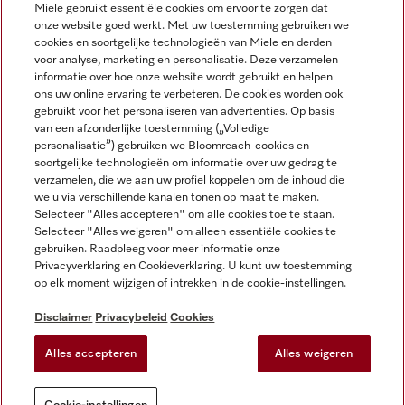
Miele gebruikt essentiële cookies om ervoor te zorgen dat
onze website goed werkt. Met uw toestemming gebruiken we
cookies en soortgelijke technologieën van Miele en derden
voor analyse, marketing en personalisatie. Deze verzamelen
Miele op Instagram
Miele op Facebook
Miele op Youtube
informatie over hoe onze website wordt gebruikt en helpen
ons uw online ervaring te verbeteren. De cookies worden ook
gebruikt voor het personaliseren van advertenties. Op basis
van een afzonderlijke toestemming („Volledige
personalisatie”) gebruiken we Bloomreach-cookies en
soortgelijke technologieën om informatie over uw gedrag te
verzamelen, die we aan uw profiel koppelen om de inhoud die
Disclaimer
we u via verschillende kanalen tonen op maat te maken.
Selecteer "Alles accepteren" om alle cookies toe te staan.
Algemene voorwaarden en informatie
Selecteer "Alles weigeren" om alleen essentiële cookies te
Privacybeleid
gebruiken. Raadpleeg voor meer informatie onze
Gebruiksvoorwaarden
Privacyverklaring en Cookieverklaring. U kunt uw toestemming
op elk moment wijzigen of intrekken in de cookie-instellingen.
Toegankelijkheidsverklaring
Digital Services Act
Disclaimer
Privacybeleid
Cookies
Herroepingsformulier
Alles accepteren
Alles weigeren
Cookie-instellingen