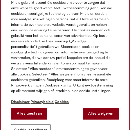
Miele gebruikt essentiële cookies om ervoor te zorgen dat
onze website goed werkt. Met uw toestemming gebruiken we
cookies en soortgelijke technologieën van Miele en derden
voor analyse, marketing en personalisatie. Deze verzamelen
Miele op Instagram
Miele op Facebook
Miele op Youtube
informatie over hoe onze website wordt gebruikt en helpen
ons uw online ervaring te verbeteren. De cookies worden ook
gebruikt voor het personaliseren van advertenties. Op basis
van een afzonderlijke toestemming („Volledige
personalisatie“) gebruiken we Bloomreach-cookies en
soortgelijke technologieën om informatie over uw gedrag te
verzamelen, die we aan uw profiel koppelen om de inhoud die
Disclaimer
we u via verschillende kanalen tonen op maat te maken.
Selecteer "Alles toestaan" om toestemming te geven voor
Algemene voorwaarden en informatie
alle cookies. Selecteer "Alles weigeren" om alleen essentiële
Privacybeleid
cookies te gebruiken. Raadpleeg voor meer informatie onze
Gebruiksvoorwaarden
Privacyverklaring en Cookieverklaring. U kunt uw toestemming
op elk moment wijzigen of intrekken in de cookie-instellingen.
Toegankelijkheidsverklaring
Digital Services Act
Disclaimer
Privacybeleid
Cookies
Herroepingsformulier
Alles toestaan
Alles weigeren
Cookie-instellingen