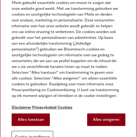
Miele gebruikt essentiële cookies om ervoor te zorgen dat
onze website goed werkt. Met uw toestemming gebruiken we
cookies en soortgelijke technologieën van Miele en derden
voor analyse, marketing en personalisatie. Deze verzamelen
Miele op Instagram
Miele op Facebook
Miele op Youtube
informatie over hoe onze website wordt gebruikt en helpen
ons uw online ervaring te verbeteren. De cookies worden ook
gebruikt voor het personaliseren van advertenties. Op basis
van een afzonderlijke toestemming („Volledige
personalisatie“) gebruiken we Bloomreach-cookies en
soortgelijke technologieën om informatie over uw gedrag te
verzamelen, die we aan uw profiel koppelen om de inhoud die
Disclaimer
we u via verschillende kanalen tonen op maat te maken.
Selecteer "Alles toestaan" om toestemming te geven voor
Algemene voorwaarden en informatie
alle cookies. Selecteer "Alles weigeren" om alleen essentiële
Privacybeleid
cookies te gebruiken. Raadpleeg voor meer informatie onze
Gebruiksvoorwaarden
Privacyverklaring en Cookieverklaring. U kunt uw toestemming
op elk moment wijzigen of intrekken in de cookie-instellingen.
Toegankelijkheidsverklaring
Digital Services Act
Disclaimer
Privacybeleid
Cookies
Herroepingsformulier
Alles toestaan
Alles weigeren
Cookie-instellingen