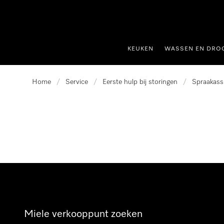
ct naar inhoud
KEUKEN
WASSEN EN DRO
Home
/
Service
/
Eerste hulp bij storingen
/
Spraakass
Miele verkooppunt zoeken