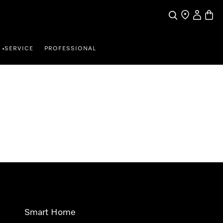
Wat zoek je?
Dealer zoeke
Mijn Acco
Winke
SERVICE
PROFESSIONAL
•
Smart Home