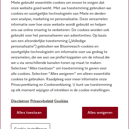
Miele gebruikt essentiële cookies om ervoor te zorgen dat
onze website goed werkt. Met uw toestemming gebruiken we
cookies en soortgelijke technologieën van Miele en derden
voor analyse, marketing en personalisatie. Deze verzamelen
Miele op Instagram
Miele op Facebook
Miele op Youtube
informatie over hoe onze website wordt gebruikt en helpen
ons uw online ervaring te verbeteren. De cookies worden ook
gebruikt voor het personaliseren van advertenties. Op basis
van een afzonderlijke toestemming („Volledige
personalisatie“) gebruiken we Bloomreach-cookies en
soortgelijke technologieën om informatie over uw gedrag te
verzamelen, die we aan uw profiel koppelen om de inhoud die
Disclaimer
we u via verschillende kanalen tonen op maat te maken.
Selecteer "Alles toestaan" om toestemming te geven voor
Algemene voorwaarden en informatie
alle cookies. Selecteer "Alles weigeren" om alleen essentiële
Privacybeleid
cookies te gebruiken. Raadpleeg voor meer informatie onze
Gebruiksvoorwaarden
Privacyverklaring en Cookieverklaring. U kunt uw toestemming
op elk moment wijzigen of intrekken in de cookie-instellingen.
Toegankelijkheidsverklaring
Digital Services Act
Disclaimer
Privacybeleid
Cookies
Herroepingsformulier
Alles toestaan
Alles weigeren
Cookie-instellingen