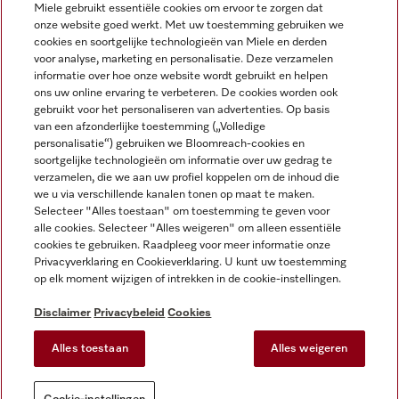
Miele gebruikt essentiële cookies om ervoor te zorgen dat
onze website goed werkt. Met uw toestemming gebruiken we
cookies en soortgelijke technologieën van Miele en derden
voor analyse, marketing en personalisatie. Deze verzamelen
Miele op Instagram
Miele op Facebook
Miele op Youtube
informatie over hoe onze website wordt gebruikt en helpen
ons uw online ervaring te verbeteren. De cookies worden ook
gebruikt voor het personaliseren van advertenties. Op basis
van een afzonderlijke toestemming („Volledige
personalisatie“) gebruiken we Bloomreach-cookies en
soortgelijke technologieën om informatie over uw gedrag te
verzamelen, die we aan uw profiel koppelen om de inhoud die
Disclaimer
we u via verschillende kanalen tonen op maat te maken.
Selecteer "Alles toestaan" om toestemming te geven voor
Algemene voorwaarden en informatie
alle cookies. Selecteer "Alles weigeren" om alleen essentiële
Privacybeleid
cookies te gebruiken. Raadpleeg voor meer informatie onze
Gebruiksvoorwaarden
Privacyverklaring en Cookieverklaring. U kunt uw toestemming
op elk moment wijzigen of intrekken in de cookie-instellingen.
Toegankelijkheidsverklaring
Digital Services Act
Disclaimer
Privacybeleid
Cookies
Herroepingsformulier
Alles toestaan
Alles weigeren
Cookie-instellingen