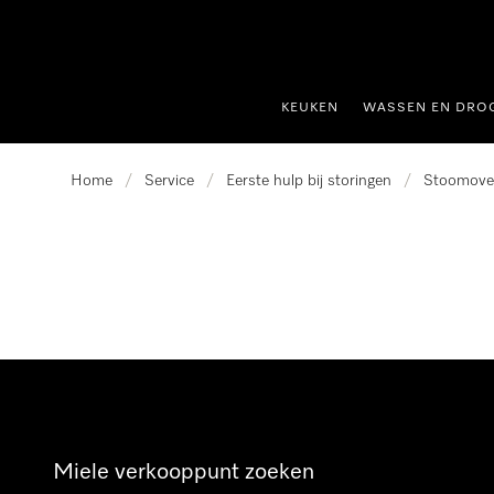
ct naar inhoud
KEUKEN
WASSEN EN DRO
Home
/
Service
/
Eerste hulp bij storingen
/
Stoomove
Miele verkooppunt zoeken