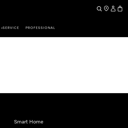
Wat zoek je?
Dealer zoeke
Mijn Acco
Winke
SERVICE
PROFESSIONAL
•
Smart Home