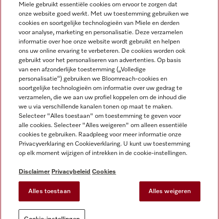
Miele gebruikt essentiële cookies om ervoor te zorgen dat
onze website goed werkt. Met uw toestemming gebruiken we
cookies en soortgelijke technologieën van Miele en derden
voor analyse, marketing en personalisatie. Deze verzamelen
Miele op Instagram
Miele op Facebook
Miele op Youtube
informatie over hoe onze website wordt gebruikt en helpen
ons uw online ervaring te verbeteren. De cookies worden ook
gebruikt voor het personaliseren van advertenties. Op basis
van een afzonderlijke toestemming („Volledige
personalisatie“) gebruiken we Bloomreach-cookies en
soortgelijke technologieën om informatie over uw gedrag te
verzamelen, die we aan uw profiel koppelen om de inhoud die
Disclaimer
we u via verschillende kanalen tonen op maat te maken.
Selecteer "Alles toestaan" om toestemming te geven voor
Algemene voorwaarden en informatie
alle cookies. Selecteer "Alles weigeren" om alleen essentiële
Privacybeleid
cookies te gebruiken. Raadpleeg voor meer informatie onze
Gebruiksvoorwaarden
Privacyverklaring en Cookieverklaring. U kunt uw toestemming
op elk moment wijzigen of intrekken in de cookie-instellingen.
Toegankelijkheidsverklaring
Digital Services Act
Disclaimer
Privacybeleid
Cookies
Herroepingsformulier
Alles toestaan
Alles weigeren
Cookie-instellingen