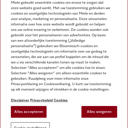
Miele gebruikt essentiële cookies om ervoor te zorgen dat
onze website goed werkt. Met uw toestemming gebruiken we
cookies en soortgelijke technologieën van Miele en derden
voor analyse, marketing en personalisatie. Deze verzamelen
Miele op Instagram
Miele op Facebook
Miele op Youtube
informatie over hoe onze website wordt gebruikt en helpen
ons uw online ervaring te verbeteren. De cookies worden ook
gebruikt voor het personaliseren van advertenties. Op basis
van een afzonderlijke toestemming („Volledige
personalisatie”) gebruiken we Bloomreach-cookies en
soortgelijke technologieën om informatie over uw gedrag te
verzamelen, die we aan uw profiel koppelen om de inhoud die
Disclaimer
we u via verschillende kanalen tonen op maat te maken.
Selecteer "Alles accepteren" om alle cookies toe te staan.
Algemene voorwaarden en informatie
Selecteer "Alles weigeren" om alleen essentiële cookies te
Privacybeleid
gebruiken. Raadpleeg voor meer informatie onze
Gebruiksvoorwaarden
Privacyverklaring en Cookieverklaring. U kunt uw toestemming
op elk moment wijzigen of intrekken in de cookie-instellingen.
Toegankelijkheidsverklaring
Digital Services Act
Disclaimer
Privacybeleid
Cookies
Herroepingsformulier
Alles accepteren
Alles weigeren
Cookie-instellingen