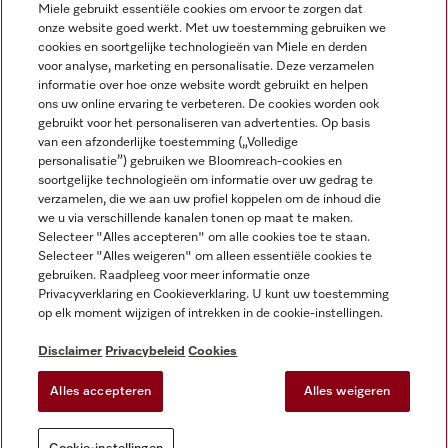
Miele gebruikt essentiële cookies om ervoor te zorgen dat
onze website goed werkt. Met uw toestemming gebruiken we
cookies en soortgelijke technologieën van Miele en derden
voor analyse, marketing en personalisatie. Deze verzamelen
Miele op Instagram
Miele op Facebook
Miele op Youtube
informatie over hoe onze website wordt gebruikt en helpen
ons uw online ervaring te verbeteren. De cookies worden ook
gebruikt voor het personaliseren van advertenties. Op basis
van een afzonderlijke toestemming („Volledige
personalisatie”) gebruiken we Bloomreach-cookies en
soortgelijke technologieën om informatie over uw gedrag te
verzamelen, die we aan uw profiel koppelen om de inhoud die
Disclaimer
we u via verschillende kanalen tonen op maat te maken.
Selecteer "Alles accepteren" om alle cookies toe te staan.
Algemene voorwaarden en informatie
Selecteer "Alles weigeren" om alleen essentiële cookies te
Privacybeleid
gebruiken. Raadpleeg voor meer informatie onze
Gebruiksvoorwaarden
Privacyverklaring en Cookieverklaring. U kunt uw toestemming
op elk moment wijzigen of intrekken in de cookie-instellingen.
Toegankelijkheidsverklaring
Digital Services Act
Disclaimer
Privacybeleid
Cookies
Herroepingsformulier
Alles accepteren
Alles weigeren
Cookie-instellingen