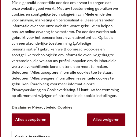
Miele gebruikt essentiële cookies om ervoor te zorgen dat
onze website goed werkt. Met uw toestemming gebruiken we
cookies en soortgelijke technologieën van Miele en derden
voor analyse, marketing en personalisatie. Deze verzamelen
Miele op Instagram
Miele op Facebook
Miele op Youtube
informatie over hoe onze website wordt gebruikt en helpen
ons uw online ervaring te verbeteren. De cookies worden ook
gebruikt voor het personaliseren van advertenties. Op basis
van een afzonderlijke toestemming („Volledige
personalisatie”) gebruiken we Bloomreach-cookies en
soortgelijke technologieën om informatie over uw gedrag te
verzamelen, die we aan uw profiel koppelen om de inhoud die
Disclaimer
we u via verschillende kanalen tonen op maat te maken.
Selecteer "Alles accepteren" om alle cookies toe te staan.
Algemene voorwaarden en informatie
Selecteer "Alles weigeren" om alleen essentiële cookies te
Privacybeleid
gebruiken. Raadpleeg voor meer informatie onze
Gebruiksvoorwaarden
Privacyverklaring en Cookieverklaring. U kunt uw toestemming
op elk moment wijzigen of intrekken in de cookie-instellingen.
Toegankelijkheidsverklaring
Digital Services Act
Disclaimer
Privacybeleid
Cookies
Herroepingsformulier
Alles accepteren
Alles weigeren
Cookie-instellingen