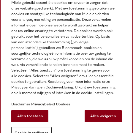
Miele gebruikt essentiële cookies om ervoor te zorgen dat
onze website goed werkt. Met uw toestemming gebruiken we
cookies en soortgelijke technologieën van Miele en derden
voor analyse, marketing en personalisatie. Deze verzamelen
Miele op Instagram
Miele op Facebook
Miele op Youtube
informatie over hoe onze website wordt gebruikt en helpen
ons uw online ervaring te verbeteren. De cookies worden ook
gebruikt voor het personaliseren van advertenties. Op basis
van een afzonderlijke toestemming („Volledige
personalisatie“) gebruiken we Bloomreach-cookies en
soortgelijke technologieën om informatie over uw gedrag te
verzamelen, die we aan uw profiel koppelen om de inhoud die
Disclaimer
we u via verschillende kanalen tonen op maat te maken.
Selecteer "Alles toestaan" om toestemming te geven voor
Algemene voorwaarden en informatie
alle cookies. Selecteer "Alles weigeren" om alleen essentiële
Privacybeleid
cookies te gebruiken. Raadpleeg voor meer informatie onze
Gebruiksvoorwaarden
Privacyverklaring en Cookieverklaring. U kunt uw toestemming
op elk moment wijzigen of intrekken in de cookie-instellingen.
Toegankelijkheidsverklaring
Digital Services Act
Disclaimer
Privacybeleid
Cookies
Herroepingsformulier
Alles toestaan
Alles weigeren
Cookie-instellingen