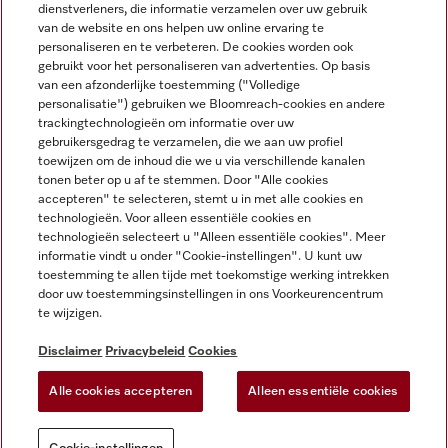
dienstverleners, die informatie verzamelen over uw gebruik
van de website en ons helpen uw online ervaring te
personaliseren en te verbeteren. De cookies worden ook
gebruikt voor het personaliseren van advertenties. Op basis
Miele op Instagram
Miele op Facebook
Miele op Youtube
van een afzonderlijke toestemming ("Volledige
personalisatie") gebruiken we Bloomreach-cookies en andere
trackingtechnologieën om informatie over uw
gebruikersgedrag te verzamelen, die we aan uw profiel
toewijzen om de inhoud die we u via verschillende kanalen
tonen beter op u af te stemmen. Door "Alle cookies
accepteren" te selecteren, stemt u in met alle cookies en
Disclaimer
technologieën. Voor alleen essentiële cookies en
technologieën selecteert u "Alleen essentiële cookies". Meer
Algemene voorwaarden en informatie
informatie vindt u onder "Cookie-instellingen". U kunt uw
Privacybeleid
toestemming te allen tijde met toekomstige werking intrekken
Gebruiksvoorwaarden
door uw toestemmingsinstellingen in ons Voorkeurencentrum
te wijzigen.
Toegankelijkheidsverklaring
Digital Services Act
Disclaimer
Privacybeleid
Cookies
Herroepingsformulier
Alle cookies accepteren
Alleen essentiële cookies
Cookie-instellingen