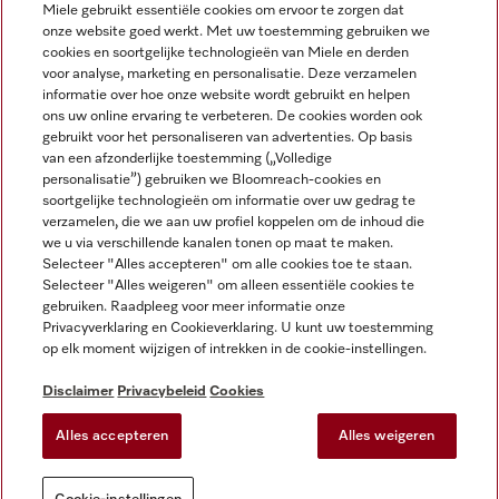
Miele gebruikt essentiële cookies om ervoor te zorgen dat
onze website goed werkt. Met uw toestemming gebruiken we
cookies en soortgelijke technologieën van Miele en derden
voor analyse, marketing en personalisatie. Deze verzamelen
Miele op Instagram
Miele op Facebook
Miele op Youtube
informatie over hoe onze website wordt gebruikt en helpen
ons uw online ervaring te verbeteren. De cookies worden ook
gebruikt voor het personaliseren van advertenties. Op basis
van een afzonderlijke toestemming („Volledige
personalisatie”) gebruiken we Bloomreach-cookies en
soortgelijke technologieën om informatie over uw gedrag te
verzamelen, die we aan uw profiel koppelen om de inhoud die
Disclaimer
we u via verschillende kanalen tonen op maat te maken.
Selecteer "Alles accepteren" om alle cookies toe te staan.
Algemene voorwaarden en informatie
Selecteer "Alles weigeren" om alleen essentiële cookies te
Privacybeleid
gebruiken. Raadpleeg voor meer informatie onze
Gebruiksvoorwaarden
Privacyverklaring en Cookieverklaring. U kunt uw toestemming
op elk moment wijzigen of intrekken in de cookie-instellingen.
Toegankelijkheidsverklaring
Digital Services Act
Disclaimer
Privacybeleid
Cookies
Herroepingsformulier
Alles accepteren
Alles weigeren
Cookie-instellingen