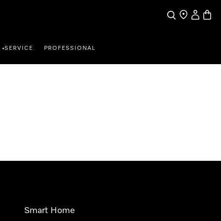
Wat zoek je?
Dealer zoeke
Mijn Acco
Winke
SERVICE
PROFESSIONAL
•
Smart Home