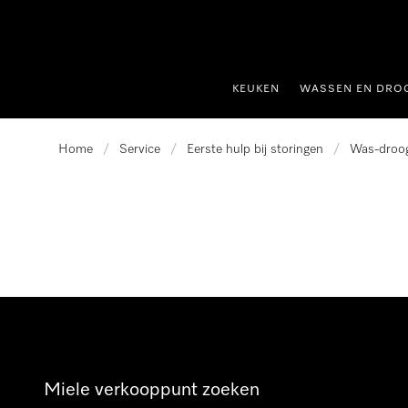
ct naar inhoud
KEUKEN
WASSEN EN DRO
Home
/
Service
/
Eerste hulp bij storingen
/
Was-droo
Miele verkooppunt zoeken