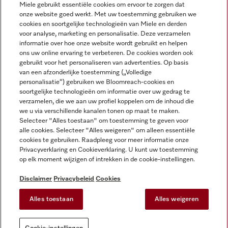
Miele gebruikt essentiële cookies om ervoor te zorgen dat
onze website goed werkt. Met uw toestemming gebruiken we
cookies en soortgelijke technologieën van Miele en derden
voor analyse, marketing en personalisatie. Deze verzamelen
Miele op Instagram
Miele op Facebook
Miele op Youtube
informatie over hoe onze website wordt gebruikt en helpen
ons uw online ervaring te verbeteren. De cookies worden ook
gebruikt voor het personaliseren van advertenties. Op basis
van een afzonderlijke toestemming („Volledige
personalisatie“) gebruiken we Bloomreach-cookies en
soortgelijke technologieën om informatie over uw gedrag te
verzamelen, die we aan uw profiel koppelen om de inhoud die
Disclaimer
we u via verschillende kanalen tonen op maat te maken.
Selecteer "Alles toestaan" om toestemming te geven voor
Algemene voorwaarden en informatie
alle cookies. Selecteer "Alles weigeren" om alleen essentiële
Privacybeleid
cookies te gebruiken. Raadpleeg voor meer informatie onze
Gebruiksvoorwaarden
Privacyverklaring en Cookieverklaring. U kunt uw toestemming
op elk moment wijzigen of intrekken in de cookie-instellingen.
Toegankelijkheidsverklaring
Digital Services Act
Disclaimer
Privacybeleid
Cookies
Herroepingsformulier
Alles toestaan
Alles weigeren
Cookie-instellingen