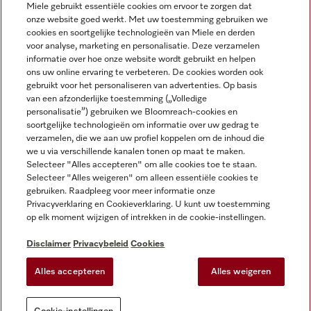
Miele gebruikt essentiële cookies om ervoor te zorgen dat
onze website goed werkt. Met uw toestemming gebruiken we
cookies en soortgelijke technologieën van Miele en derden
voor analyse, marketing en personalisatie. Deze verzamelen
Miele op Instagram
Miele op Facebook
Miele op Youtube
informatie over hoe onze website wordt gebruikt en helpen
ons uw online ervaring te verbeteren. De cookies worden ook
gebruikt voor het personaliseren van advertenties. Op basis
van een afzonderlijke toestemming („Volledige
personalisatie”) gebruiken we Bloomreach-cookies en
soortgelijke technologieën om informatie over uw gedrag te
verzamelen, die we aan uw profiel koppelen om de inhoud die
Disclaimer
we u via verschillende kanalen tonen op maat te maken.
Selecteer "Alles accepteren" om alle cookies toe te staan.
Algemene voorwaarden en informatie
Selecteer "Alles weigeren" om alleen essentiële cookies te
Privacybeleid
gebruiken. Raadpleeg voor meer informatie onze
Gebruiksvoorwaarden
Privacyverklaring en Cookieverklaring. U kunt uw toestemming
op elk moment wijzigen of intrekken in de cookie-instellingen.
Toegankelijkheidsverklaring
Digital Services Act
Disclaimer
Privacybeleid
Cookies
Herroepingsformulier
Alles accepteren
Alles weigeren
Cookie-instellingen