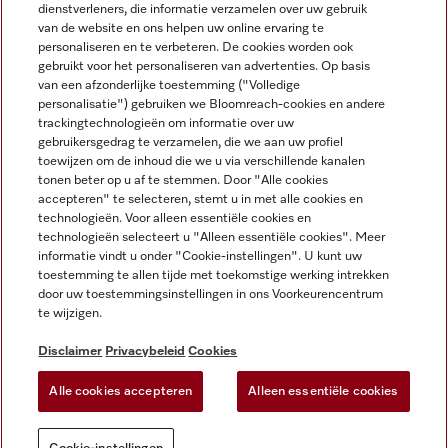
dienstverleners, die informatie verzamelen over uw gebruik
van de website en ons helpen uw online ervaring te
personaliseren en te verbeteren. De cookies worden ook
gebruikt voor het personaliseren van advertenties. Op basis
Miele op Instagram
Miele op Facebook
Miele op Youtube
van een afzonderlijke toestemming ("Volledige
personalisatie") gebruiken we Bloomreach-cookies en andere
trackingtechnologieën om informatie over uw
gebruikersgedrag te verzamelen, die we aan uw profiel
toewijzen om de inhoud die we u via verschillende kanalen
tonen beter op u af te stemmen. Door "Alle cookies
accepteren" te selecteren, stemt u in met alle cookies en
Disclaimer
technologieën. Voor alleen essentiële cookies en
technologieën selecteert u "Alleen essentiële cookies". Meer
Algemene voorwaarden en informatie
informatie vindt u onder "Cookie-instellingen". U kunt uw
Privacybeleid
toestemming te allen tijde met toekomstige werking intrekken
Gebruiksvoorwaarden
door uw toestemmingsinstellingen in ons Voorkeurencentrum
te wijzigen.
Toegankelijkheidsverklaring
Digital Services Act
Disclaimer
Privacybeleid
Cookies
Herroepingsformulier
Alle cookies accepteren
Alleen essentiële cookies
Cookie-instellingen