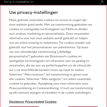
Uw privacy-instellingen
Miele gebruikt essentiële cookies om ervoor te zorgen dat
onze website goed werkt. Met uw toestemming gebruiken we
Miele op Instagram
Miele op Facebook
Miele op Youtube
cookies en soortgelijke technologieën van Miele en derden
voor analyse, marketing en personalisatie. Deze verzamelen
informatie over hoe onze website wordt gebruikt en helpen
ons uw online ervaring te verbeteren. De cookies worden ook
gebruikt voor het personaliseren van advertenties. Op basis
van een afzonderlijke toestemming („Volledige
personalisatie“) gebruiken we Bloomreach-cookies en
soortgelijke technologieën om informatie over uw gedrag te
verzamelen, die we aan uw profiel koppelen om de inhoud die
Disclaimer
we u via verschillende kanalen tonen op maat te maken.
Selecteer "Alles toestaan" om toestemming te geven voor
Algemene voorwaarden en informatie
alle cookies. Selecteer "Alles weigeren" om alleen essentiële
Privacybeleid
cookies te gebruiken. Raadpleeg voor meer informatie onze
Privacyverklaring en Cookieverklaring. U kunt uw toestemming
Gebruiksvoorwaarden
op elk moment wijzigen of intrekken in de cookie-instellingen.
Toegankelijkheidsverklaring
Digital Services Act
Disclaimer
Privacybeleid
Cookies