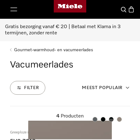
Homepage van Miele
ct naar inhoud
Wat zoek 
Winke
Gratis bezorging vanaf € 20 | Betaal met Klarna in 3
termijnen, zonder rente
Gourmet-warmhoud- en vacumeerlades
Vacumeerlades
FILTER
MEEST POPULAIR
4
Producten
Kleur:
Kleur:
Kleur:
Kleur:
Greeploze inbouw-vacumeerlade 14 cm hoog