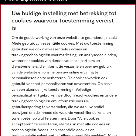
Vind jouw Miele Experience Center
Uw huidige instelling met betrekking tot
cookies waarvoor toestemming vereist
is
Nieuwsbrief
Om de goede werking van onze website te garanderen, maakt
Miele gebruik van essentiële cookies. Met uw toestemming
gebruiken we ook niet-essentiële cookies en
trackingtechnologieën voor marketing- en analysedoeleinden,
waaronder cookies van derden van onze partners en
dienstverleners, die informatie verzamelen over uw gebruik
van de website en ons helpen uw online ervaring te
personaliseren en te verbeteren. De cookies worden ook
gebruikt voor het personaliseren van advertenties. Op basis
Miele op Instagram
Miele op Facebook
Miele op Youtube
van een afzonderlijke toestemming ("Volledige
personalisatie") gebruiken we Bloomreach-cookies en andere
trackingtechnologieën om informatie over uw
gebruikersgedrag te verzamelen, die we aan uw profiel
toewijzen om de inhoud die we u via verschillende kanalen
tonen beter op u af te stemmen. Door "Alle cookies
accepteren" te selecteren, stemt u in met alle cookies en
Disclaimer
technologieën. Voor alleen essentiële cookies en
technologieën selecteert u "Alleen essentiële cookies". Meer