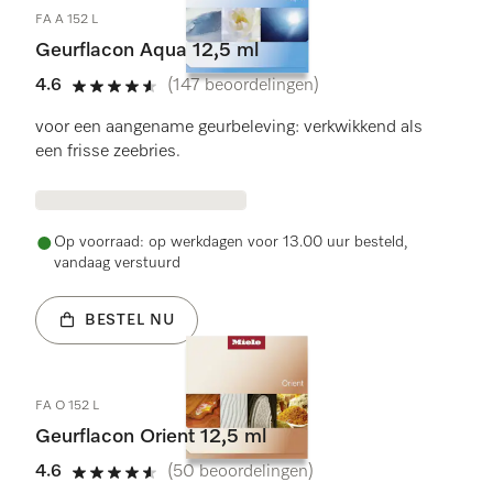
FA A 152 L
Geurflacon Aqua 12,5 ml
4.6
(147 beoordelingen)
4.6 sterren op 5
voor een aangename geurbeleving: verkwikkend als
een frisse zeebries.
Op voorraad: op werkdagen voor 13.00 uur besteld,
vandaag verstuurd
BESTEL NU
FA O 152 L
Geurflacon Orient 12,5 ml
4.6
(50 beoordelingen)
4.6 sterren op 5