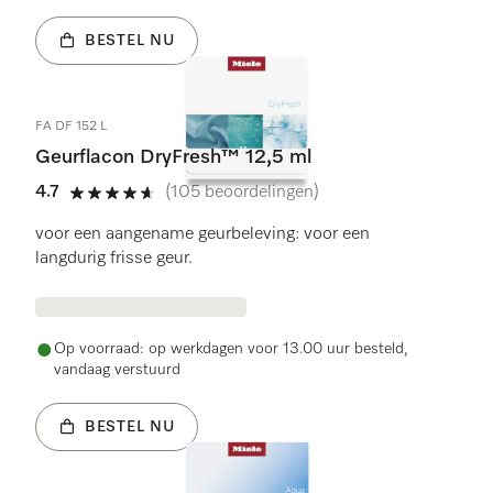
BESTEL NU
FA DF 152 L
Geurflacon DryFresh™ 12,5 ml
4.7
(105 beoordelingen)
4.7 sterren op 5
voor een aangename geurbeleving: voor een
langdurig frisse geur.
Op voorraad: op werkdagen voor 13.00 uur besteld,
vandaag verstuurd
BESTEL NU