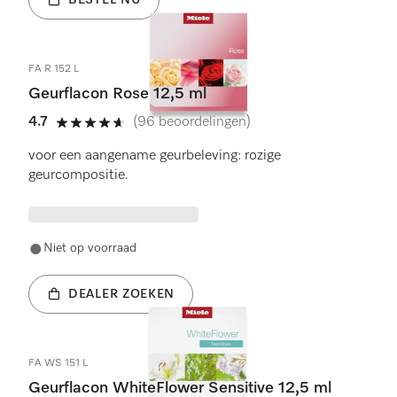
FA R 152 L
Geurflacon Rose 12,5 ml
4.7
(96 beoordelingen)
4.7 sterren op 5
voor een aangename geurbeleving: rozige
geurcompositie.
Niet op voorraad
DEALER ZOEKEN
FA WS 151 L
Geurflacon WhiteFlower Sensitive 12,5 ml