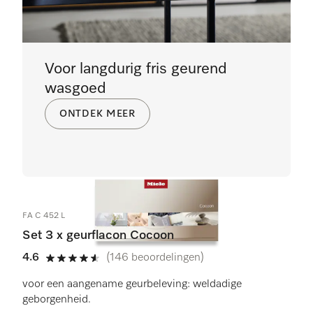
Voor langdurig fris geurend
wasgoed
ONTDEK MEER
FA C 452 L
Set 3 x geurflacon Cocoon
4.6
(146 beoordelingen)
4.6 sterren op 5
voor een aangename geurbeleving: weldadige
geborgenheid.