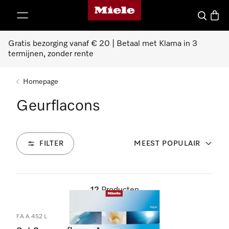
Homepage van Miele
ct naar inhoud
Wat zoek 
Winke
Gratis bezorging vanaf € 20 | Betaal met Klarna in 3
termijnen, zonder rente
Homepage
Geurflacons
FILTER
MEEST POPULAIR
12
Producten
FA A 452 L