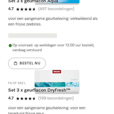
Set 3 x geurflacon Aqua
4.7
(497 beoordelingen)
4.7 sterren op 5
voor een aangename geurbeleving: verkwikkend als
een frisse zeebries.
Op voorraad: op werkdagen voor 13.00 uur besteld,
vandaag verstuurd
BESTEL NU
FA DF 452 L
Set 3 x geurflacon DryFresh™
4.7
(199 beoordelingen)
4.7 sterren op 5
voor een aangename geurbeleving: voor een
langdurig frisse geur.