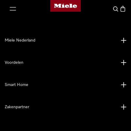
Homepage van Miele
ct naar inhoud
Wat zoek 
Winke
Miele Nederland
Voordelen
Smart Home
Zakenpartner