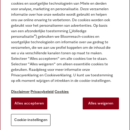
cookies en soortgelijke technologieën van Miele en derden
voor analyse, marketing en personalisatie. Deze verzamelen
Miele op Instagram
Miele op Facebook
Miele op Youtube
informatie over hoe onze website wordt gebruikt en helpen
ons uw online ervaring te verbeteren. De cookies worden ook
gebruikt voor het personaliseren van advertenties. Op basis
van een afzonderlijke toestemming („Volledige
personalisatie”) gebruiken we Bloomreach-cookies en
soortgelijke technologieën om informatie over uw gedrag te
verzamelen, die we aan uw profiel koppelen om de inhoud die
Disclaimer
we u via verschillende kanalen tonen op maat te maken.
Selecteer "Alles accepteren" om alle cookies toe te staan.
Algemene voorwaarden en informatie
Selecteer "Alles weigeren" om alleen essentiële cookies te
Privacybeleid
gebruiken. Raadpleeg voor meer informatie onze
Gebruiksvoorwaarden
Privacyverklaring en Cookieverklaring. U kunt uw toestemming
op elk moment wijzigen of intrekken in de cookie-instellingen.
Toegankelijkheidsverklaring
Digital Services Act
Disclaimer
Privacybeleid
Cookies
Herroepingsformulier
Alles accepteren
Alles weigeren
Cookie-instellingen
Cookie-instellingen
Je kunt altijd
Probeer onze