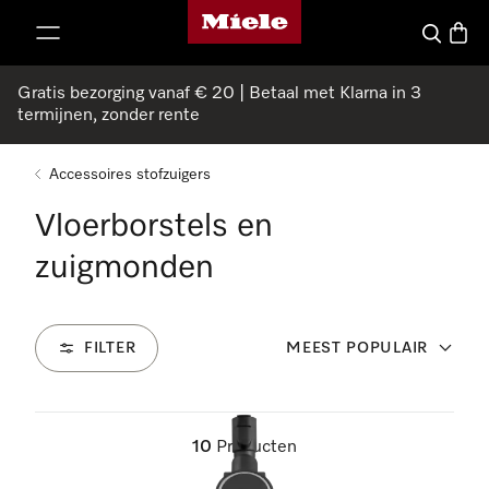
Homepage van Miele
ct naar inhoud
Wat zoek 
Winke
Gratis bezorging vanaf € 20 | Betaal met Klarna in 3
termijnen, zonder rente
Accessoires stofzuigers
Vloerborstels en
zuigmonden
FILTER
MEEST POPULAIR
10
Producten