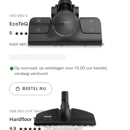
SBD 680-3
EcoTeQ Plus-zuigmond
5
(16 beoordelingen)
5 sterren op 5
voor een perfecte reiniging bij een laag wattage.
Op voorraad: op werkdagen voor 13.00 uur besteld,
vandaag verstuurd
BESTEL NU
SBB 300-3 HF Twister
Hardfloor Twister harde vloerborstel
4.9
(24 beoordelingen)