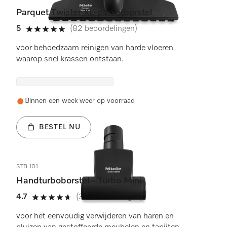
Parquet Twister XL-parketborstel
5
(82 beoordelingen)
5 sterren op 5
voor behoedzaam reinigen van harde vloeren
waarop snel krassen ontstaan.
Binnen een week weer op voorraad
BESTEL NU
STB 101
Handturboborstel - Turbo Mini
4.7
(37 beoordelingen)
4.7 sterren op 5
voor het eenvoudig verwijderen van haren en