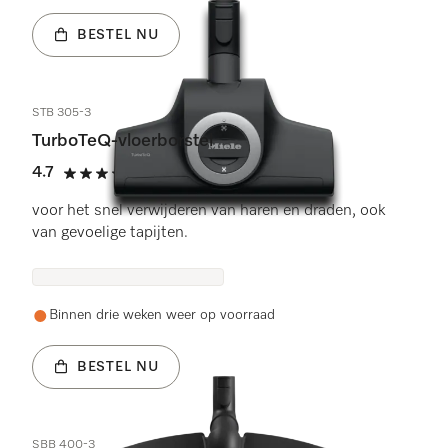
BESTEL NU
STB 305-3
TurboTeQ-vloerborstel
4.7
(103 beoordelingen)
4.7 sterren op 5
voor het snel verwijderen van haren en draden, ook
van gevoelige tapijten.
Binnen drie weken weer op voorraad
BESTEL NU
SBB 400-3