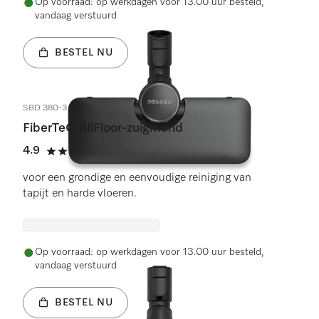
Op voorraad: op werkdagen voor 13.00 uur besteld,
vandaag verstuurd
BESTEL NU
SBD 380-3
FiberTeQ AllFloor-zuigmond
4.9
(80 beoordelingen)
4.9 sterren op 5
voor een grondige en eenvoudige reiniging van
tapijt en harde vloeren.
Op voorraad: op werkdagen voor 13.00 uur besteld,
vandaag verstuurd
BESTEL NU