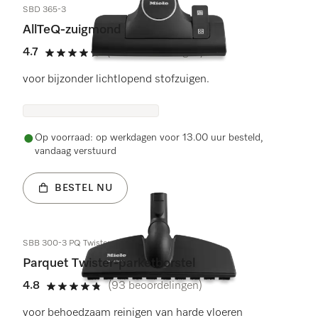
SBD 365-3
AllTeQ-zuigmond
4.7
(114 beoordelingen)
4.7 sterren op 5
voor bijzonder lichtlopend stofzuigen.
Op voorraad: op werkdagen voor 13.00 uur besteld,
vandaag verstuurd
BESTEL NU
SBB 300-3 PQ Twister
Parquet Twister-parketborstel
4.8
(93 beoordelingen)
4.8 sterren op 5
voor behoedzaam reinigen van harde vloeren