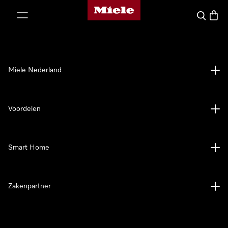
Homepage van Miele
ct naar inhoud
Wat zoek 
Winke
Miele Nederland
Voordelen
Smart Home
Zakenpartner