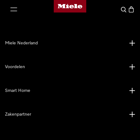
Homepage van Miele
ct naar inhoud
Wat zoek 
Winke
Miele Nederland
Voordelen
Smart Home
Zakenpartner