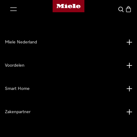
Homepage van Miele
ct naar inhoud
Wat zoek 
Winke
Miele Nederland
Voordelen
Smart Home
Zakenpartner