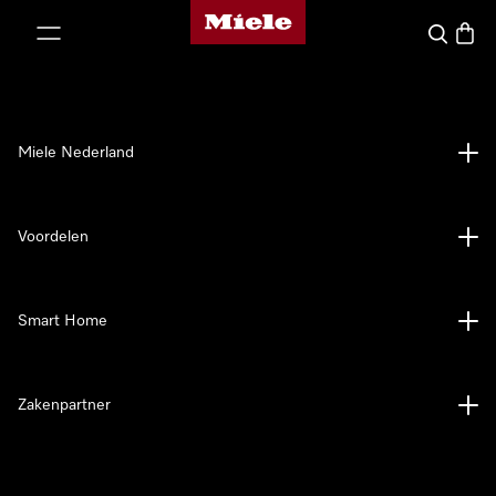
Homepage van Miele
ct naar inhoud
Wat zoek 
Winke
Miele Nederland
Voordelen
Smart Home
Zakenpartner