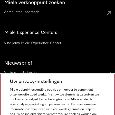
Miele verkooppunt zoeken
Miele Experience Centers
Vind jouw Miele Experience Center
Nieuwsbrief
Uw privacy-instellingen
Miele gebruikt essentiële cookies om ervoor te zorgen dat
onze website goed werkt. Met uw toestemming gebruiken we
cookies en soortgelijke technologieën van Miele en derden
voor analyse, marketing en personalisatie. Deze verzamelen
Miele op Instagram
Miele op Facebook
Miele op Youtube
informatie over hoe onze website wordt gebruikt en helpen
ons uw online ervaring te verbeteren. De cookies worden ook