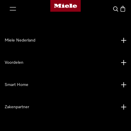
Homepage van Miele
ct naar inhoud
Wat zoek 
Winke
Miele Nederland
Voordelen
Smart Home
Zakenpartner