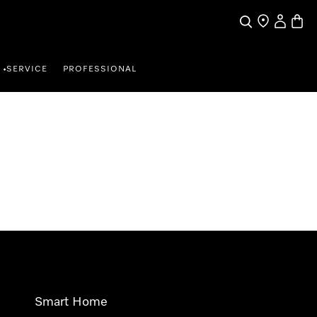
Wat zoek je?
Dealer zoeke
Mijn Acco
Winke
SERVICE
PROFESSIONAL
•
Smart Home