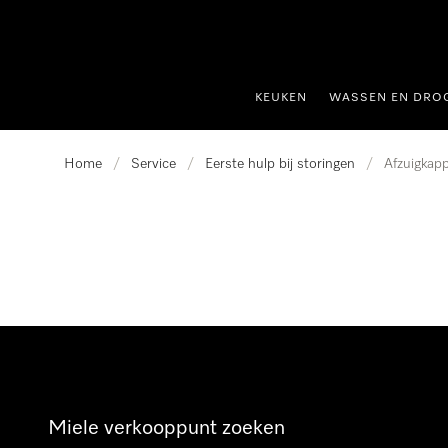
ct naar inhoud
KEUKEN
WASSEN EN DRO
Home
/
Service
/
Eerste hulp bij storingen
/
Afzuigkap
Miele verkooppunt zoeken