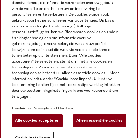
dienstverleners, die informatie verzamelen over uw gebruik
van de website en ons helpen uw online ervaring te
personaliseren en te verbeteren. De cookies worden ook
gebruikt voor het personaliseren van advertenties. Op basis
Miele op Instagram
Miele op Facebook
Miele op Youtube
van een afzonderlijke toestemming ("Volledige
personalisatie") gebruiken we Bloomreach-cookies en andere
trackingtechnologieën om informatie over uw
gebruikersgedrag te verzamelen, die we aan uw profiel
toewijzen om de inhoud die we u via verschillende kanalen
tonen beter op u af te stemmen. Door "Alle cookies
accepteren" te selecteren, stemt u in met alle cookies en
Disclaimer
technologieën. Voor alleen essentiële cookies en
technologieën selecteert u "Alleen essentiële cookies". Meer
Algemene voorwaarden en informatie
informatie vindt u onder "Cookie-instellingen". U kunt uw
Privacybeleid
toestemming te allen tijde met toekomstige werking intrekken
Gebruiksvoorwaarden
door uw toestemmingsinstellingen in ons Voorkeurencentrum
te wijzigen.
Toegankelijkheidsverklaring
Digital Services Act
Disclaimer
Privacybeleid
Cookies
Herroepingsformulier
Alle cookies accepteren
Alleen essentiële cookies
Cookie-instellingen