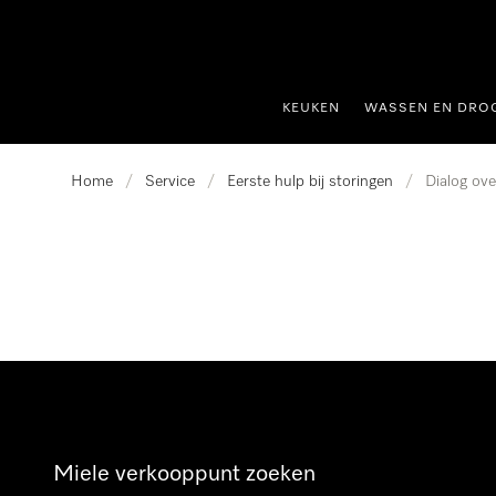
ct naar inhoud
KEUKEN
WASSEN EN DRO
Home
/
Service
/
Eerste hulp bij storingen
/
Dialog ov
Miele verkooppunt zoeken