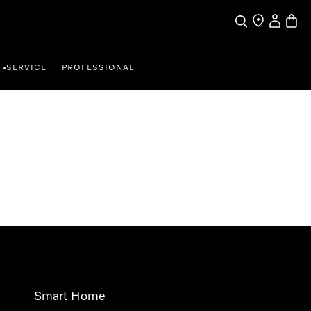
Wat zoek je?
Dealer zoeke
Mijn Acco
Winke
SERVICE
PROFESSIONAL
•
Smart Home