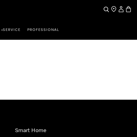
Wat zoek je?
Dealer zoeke
Mijn Acco
Winke
SERVICE
PROFESSIONAL
•
Smart Home