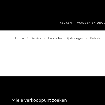
ct naar inhoud
KEUKEN
WASSEN EN DRO
Home
/
Service
/
Eerste hulp bij storingen
/
Robotstof
Miele verkooppunt zoeken