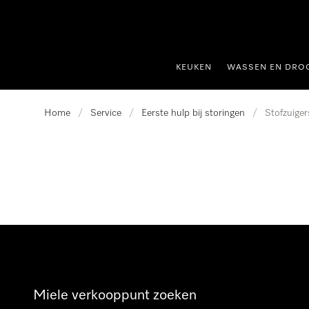
ct naar inhoud
KEUKEN
WASSEN EN DRO
Home
/
Service
/
Eerste hulp bij storingen
/
Stofzuiger
Miele verkooppunt zoeken