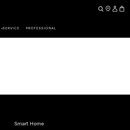
Wat zoek je?
Dealer zoeke
Mijn Acco
Winke
SERVICE
PROFESSIONAL
•
Smart Home