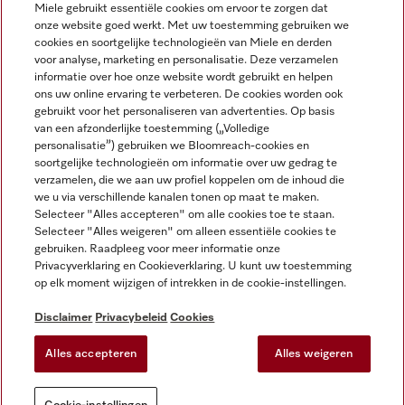
Miele gebruikt essentiële cookies om ervoor te zorgen dat
onze website goed werkt. Met uw toestemming gebruiken we
cookies en soortgelijke technologieën van Miele en derden
voor analyse, marketing en personalisatie. Deze verzamelen
Miele op Instagram
Miele op Facebook
Miele op Youtube
informatie over hoe onze website wordt gebruikt en helpen
ons uw online ervaring te verbeteren. De cookies worden ook
gebruikt voor het personaliseren van advertenties. Op basis
van een afzonderlijke toestemming („Volledige
personalisatie”) gebruiken we Bloomreach-cookies en
soortgelijke technologieën om informatie over uw gedrag te
verzamelen, die we aan uw profiel koppelen om de inhoud die
Disclaimer
we u via verschillende kanalen tonen op maat te maken.
Selecteer "Alles accepteren" om alle cookies toe te staan.
Algemene voorwaarden en informatie
Selecteer "Alles weigeren" om alleen essentiële cookies te
Privacybeleid
gebruiken. Raadpleeg voor meer informatie onze
Gebruiksvoorwaarden
Privacyverklaring en Cookieverklaring. U kunt uw toestemming
op elk moment wijzigen of intrekken in de cookie-instellingen.
Toegankelijkheidsverklaring
Digital Services Act
Disclaimer
Privacybeleid
Cookies
Herroepingsformulier
Alles accepteren
Alles weigeren
Cookie-instellingen