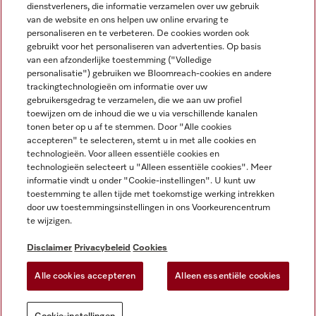
dienstverleners, die informatie verzamelen over uw gebruik
van de website en ons helpen uw online ervaring te
personaliseren en te verbeteren. De cookies worden ook
gebruikt voor het personaliseren van advertenties. Op basis
Miele op Instagram
Miele op Facebook
Miele op Youtube
van een afzonderlijke toestemming ("Volledige
personalisatie") gebruiken we Bloomreach-cookies en andere
trackingtechnologieën om informatie over uw
gebruikersgedrag te verzamelen, die we aan uw profiel
toewijzen om de inhoud die we u via verschillende kanalen
tonen beter op u af te stemmen. Door "Alle cookies
accepteren" te selecteren, stemt u in met alle cookies en
Disclaimer
technologieën. Voor alleen essentiële cookies en
technologieën selecteert u "Alleen essentiële cookies". Meer
Algemene voorwaarden en informatie
informatie vindt u onder "Cookie-instellingen". U kunt uw
Privacybeleid
toestemming te allen tijde met toekomstige werking intrekken
Gebruiksvoorwaarden
door uw toestemmingsinstellingen in ons Voorkeurencentrum
te wijzigen.
Toegankelijkheidsverklaring
Digital Services Act
Disclaimer
Privacybeleid
Cookies
Herroepingsformulier
Alle cookies accepteren
Alleen essentiële cookies
Cookie-instellingen