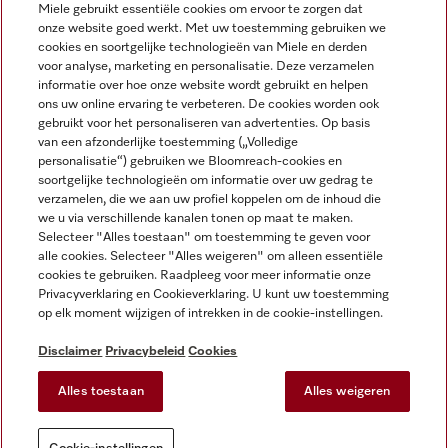
Miele gebruikt essentiële cookies om ervoor te zorgen dat
onze website goed werkt. Met uw toestemming gebruiken we
cookies en soortgelijke technologieën van Miele en derden
voor analyse, marketing en personalisatie. Deze verzamelen
Miele op Instagram
Miele op Facebook
Miele op Youtube
informatie over hoe onze website wordt gebruikt en helpen
ons uw online ervaring te verbeteren. De cookies worden ook
gebruikt voor het personaliseren van advertenties. Op basis
van een afzonderlijke toestemming („Volledige
personalisatie“) gebruiken we Bloomreach-cookies en
soortgelijke technologieën om informatie over uw gedrag te
verzamelen, die we aan uw profiel koppelen om de inhoud die
Disclaimer
we u via verschillende kanalen tonen op maat te maken.
Selecteer "Alles toestaan" om toestemming te geven voor
Algemene voorwaarden en informatie
alle cookies. Selecteer "Alles weigeren" om alleen essentiële
Privacybeleid
cookies te gebruiken. Raadpleeg voor meer informatie onze
Gebruiksvoorwaarden
Privacyverklaring en Cookieverklaring. U kunt uw toestemming
op elk moment wijzigen of intrekken in de cookie-instellingen.
Toegankelijkheidsverklaring
Digital Services Act
Disclaimer
Privacybeleid
Cookies
Herroepingsformulier
Alles toestaan
Alles weigeren
Cookie-instellingen