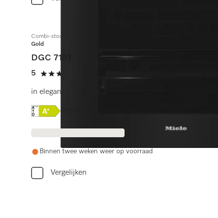
Combi-stoomoven
Gold
DGC 7151
5
(1 beoordeling)
5 sterren op 5
in elegant, zwart design met connectiviteit en TasteCo
Online Label Flag, Energielabel
Productinformatieblad
Binnen twee weken weer op voorraad
Vergelijken