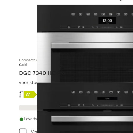
Compacte combi-stoomoven
Gold
DGC 7340 HC Pro
voor stoomkoken, bakken, braden met connectiviteit +
Online Label Flag, Energielabel
Productinformatieblad
Leverbaar uit voorraad met gratis levering
Vergelijken