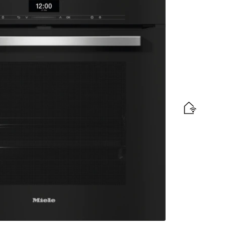
nnectiviteit, led-verlichting en TasteControl.
elabel
d