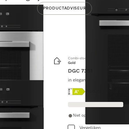
PRODUCTADVISEUR
Combi-stoomoven
Gold
DGC 7351
 HydroClean.
in elegant, zwart design met co
Online Label Flag, Energi
Productinformatiebla
Niet op voorraad
Vergelijken