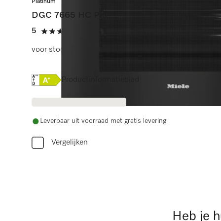
Platinum
DGC 7665 HC Pro
5
(2 beoordelingen)
5 sterren op 5
voor stoomkoken, bakken, braden met voedselthermom
Online Label Flag, Energielabel
Productinformatieblad
Leverbaar uit voorraad met gratis levering
Vergelijken
Heb je h