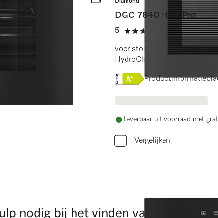
Diamond
DGC 7840 HCX Pro
5
(3 beoordeling
5 sterren op 5
eter + HydroClean.
voor stoomkoken, bakken, br
HydroClean.
Online Label Flag, Energi
Productinformatiebla
Leverbaar uit voorraad met grat
Vergelijken
ulp nodig bij het vinden van het juiste 