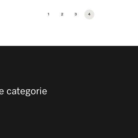
1
2
3
4
e categorie