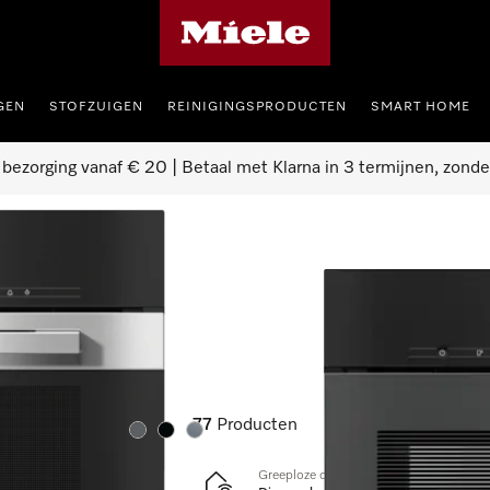
Homepage van Miele
GEN
STOFZUIGEN
REINIGINGSPRODUCTEN
SMART HOME
 bezorging vanaf € 20 | Betaal met Klarna in 3 termijnen, zonde
bi-stoomovens
s
77
Producten
Kleur:
Kleur:
Kleur:
Greeploze compacte combi-stoomoven