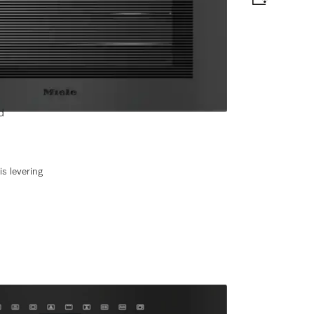
en)
aden met draadloze voedselthermometer +
elabel
d
is levering
apparaat?