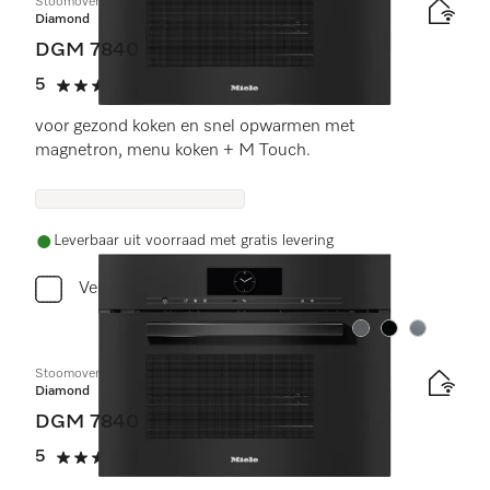
Stoomoven met magnetron
Diamond
DGM 7840
5
(2 beoordelingen)
5 sterren op 5
voor gezond koken en snel opwarmen met
magnetron, menu koken + M Touch.
Leverbaar uit voorraad met gratis levering
Vergelijken
Kleur:
Kleur:
Kleur:
Stoomoven met magnetron
Diamond
DGM 7840
5
(2 beoordelingen)
5 sterren op 5