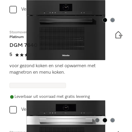
Vergelijken
Kleur:
Kleur:
Stoomoven met magnetron
Platinum
DGM 7640
5
(3 beoordelingen)
5 sterren op 5
voor gezond koken en snel opwarmen met
magnetron en menu koken.
Leverbaar uit voorraad met gratis levering
Vergelijken
Kleur:
Kleur:
Kleur: