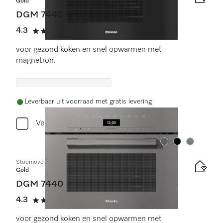
Gold
DGM 7440
4.3
(3 beoordelingen)
4.3 sterren op 5
voor gezond koken en snel opwarmen met
magnetron.
Leverbaar uit voorraad met gratis levering
Vergelijken
Kleur:
Kleur:
Kleur:
Stoomoven met magnetron
Gold
DGM 7440
4.3
(3 beoordelingen)
4.3 sterren op 5
voor gezond koken en snel opwarmen met