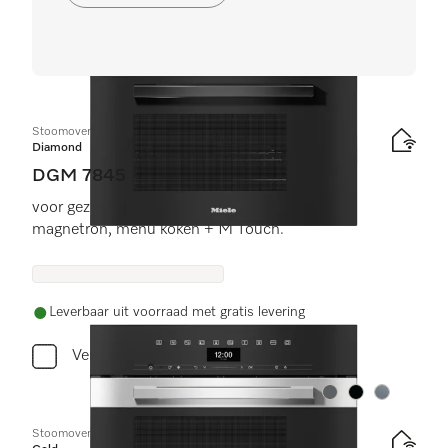
Stoomoven met magnetron en verswateraansluiting
Diamond
DGM 7845
voor gezond koken en snel opwarmen met
magnetron, menu koken + M Touch.
Leverbaar uit voorraad met gratis levering
Vergelijken
Kleur:
Kleur:
Kleur:
Stoomoven met magnetron