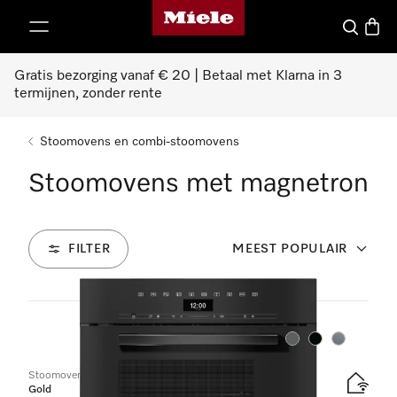
Homepage van Miele
ct naar inhoud
Wat zoek 
Winke
Gratis bezorging vanaf € 20 | Betaal met Klarna in 3
termijnen, zonder rente
Stoomovens en combi-stoomovens
Stoomovens met magnetron
FILTER
MEEST POPULAIR
9
Producten
Kleur:
Kleur:
Kleur:
Stoomoven met magnetron
Gold