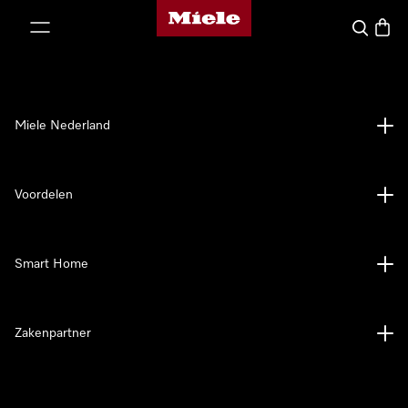
Homepage van Miele
ct naar inhoud
Wat zoek 
Winke
Miele Nederland
Voordelen
Smart Home
Zakenpartner