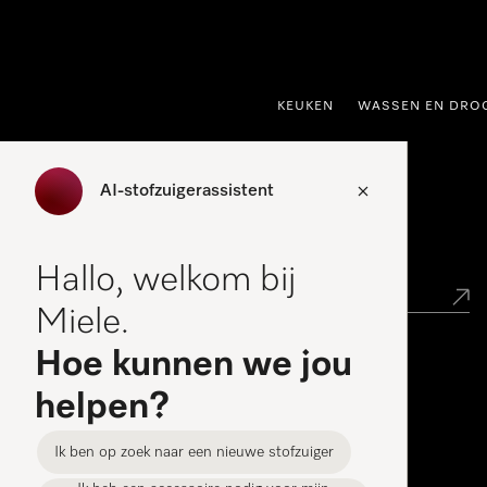
ct naar inhoud
KEUKEN
WASSEN EN DRO
AI-stofzuigerassistent
Miele verkooppunt zoeken
Hallo, welkom bij
Miele.
Hoe kunnen we jou
Miele Experience Centers
helpen?
Vind jouw Miele Experience Center
Ik ben op zoek naar een nieuwe stofzuiger