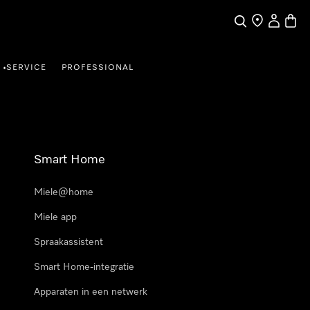
Wat zoek je?
Dealer zoeke
Mijn Acco
Winke
SERVICE
PROFESSIONAL
•
Smart Home
Miele@home
Miele app
Spraakassistent
Smart Home-integratie
Apparaten in een netwerk