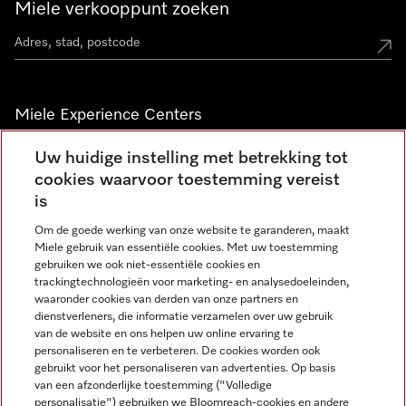
Miele verkooppunt zoeken
Miele Experience Centers
Vind jouw Miele Experience Center
Uw huidige instelling met betrekking tot
cookies waarvoor toestemming vereist
is
Nieuwsbrief
Om de goede werking van onze website te garanderen, maakt
Miele gebruik van essentiële cookies. Met uw toestemming
gebruiken we ook niet-essentiële cookies en
trackingtechnologieën voor marketing- en analysedoeleinden,
waaronder cookies van derden van onze partners en
dienstverleners, die informatie verzamelen over uw gebruik
van de website en ons helpen uw online ervaring te
personaliseren en te verbeteren. De cookies worden ook
gebruikt voor het personaliseren van advertenties. Op basis
Miele op Instagram
Miele op Facebook
Miele op Youtube
van een afzonderlijke toestemming ("Volledige
personalisatie") gebruiken we Bloomreach-cookies en andere