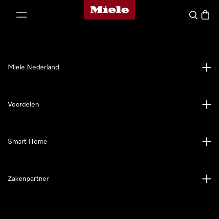
Homepage van Miele
ct naar inhoud
Wat zoek 
Winke
Miele Nederland
Voordelen
Smart Home
Zakenpartner